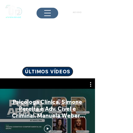
AO VIVO
ÚLTIMOS VÍDEOS
Psicóloga Clínica, Simone
Pereira e Adv. Cível e
Criminal, Manuela Weber -
PodAra - 07/08/2026