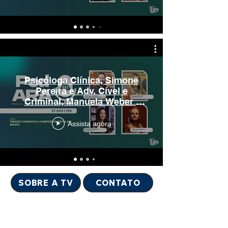
Psicóloga Clínica, Simone
Pereira e Adv. Cível e
Criminal, Manuela Weber -
PodAra - 07/08/2026
Assista agora
SOBRE A TV
CONTATO