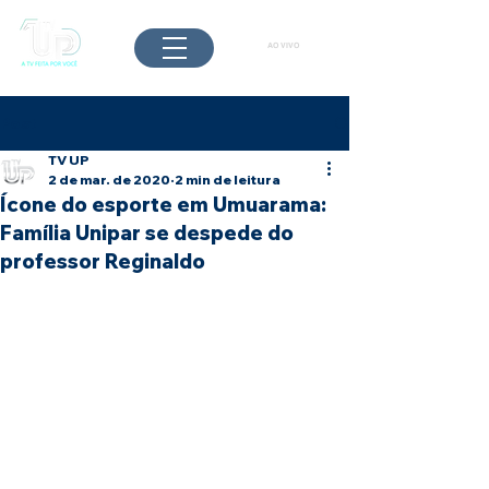
AO VIVO
Post
TV UP
2 de mar. de 2020
2 min de leitura
Ícone do esporte em Umuarama:
Família Unipar se despede do
professor Reginaldo