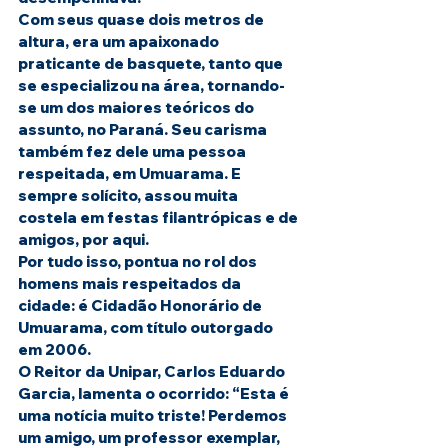
Com seus quase dois metros de 
altura, era um apaixonado 
praticante de basquete, tanto que 
se especializou na área, tornando-
se um dos maiores teóricos do 
assunto, no Paraná. Seu carisma 
também fez dele uma pessoa 
respeitada, em Umuarama. E 
sempre solícito, assou muita 
costela em festas filantrópicas e de 
amigos, por aqui.
Por tudo isso, pontua no rol dos 
homens mais respeitados da 
cidade: é Cidadão Honorário de 
Umuarama, com título outorgado 
em 2006.
O Reitor da Unipar, Carlos Eduardo 
Garcia, lamenta o ocorrido: “Esta é 
uma notícia muito triste! Perdemos 
um amigo, um professor exemplar, 