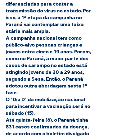
diferenciadas para conter a 
transmissão do vírus no estado. Por 
isso, a 1ª etapa da campanha no 
Paraná vai contemplar uma faixa 
etária mais ampla.
A campanha nacional tem como 
público-alvo pessoas crianças e 
jovens entre cinco e 19 anos. Porém, 
como no Paraná, a maior parte dos 
casos de sarampo no estado está 
atingindo jovens de 20 a 29 anos, 
segundo a Sesa. Então, o Paraná 
adotou outra abordagem nesta 1ª 
fase.
O "Dia D" da mobilização nacional 
para incentivar a vacinação será no 
sábado (15).
Até quinta-feira (6), o Pa
raná tinha 
831 casos confirmados da doença
, 
de
 acordo com o boletim divulgado 