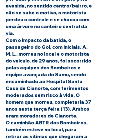
avenida, no sentido centro/bairro, e 
não se sabe o motivo, o motorista 
perdeu o controle e se chocou com 
uma árvore no canteiro central da 
via.
Com o impacto da batida, o 
passageiro do Gol, com iniciais, A. 
M. L., morreu no local e o motorista 
do veículo, de 29 anos, foi socorrido 
pelas equipes dos Bombeiros e 
equipe avançada do Samu, sendo 
encaminhado ao Hospital Santa 
Casa de Cianorte, com ferimentos 
moderados sem risco à vida. O 
homem que morreu, completaria 37 
anos nesta terça feira (13). Ambos 
eram moradores de Cianorte. 
O caminhão ABTR dos Bombeiros, 
também esteve no local, para 
retirar as vítimas que chegaram a 