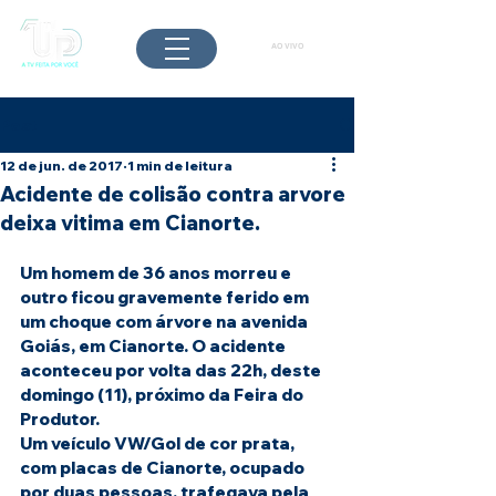
AO VIVO
Post
12 de jun. de 2017
1 min de leitura
Acidente de colisão contra arvore
deixa vitima em Cianorte.
Um homem de 36 anos morreu e 
outro ficou gravemente ferido em 
um choque com árvore na avenida 
Goiás, em Cianorte. O acidente 
aconteceu por volta das 22h, deste 
domingo (11), próximo da Feira do 
Produtor.
Um veículo VW/Gol de cor prata, 
com placas de Cianorte, ocupado 
por duas pessoas, trafegava pela 