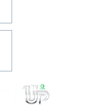
0
ama