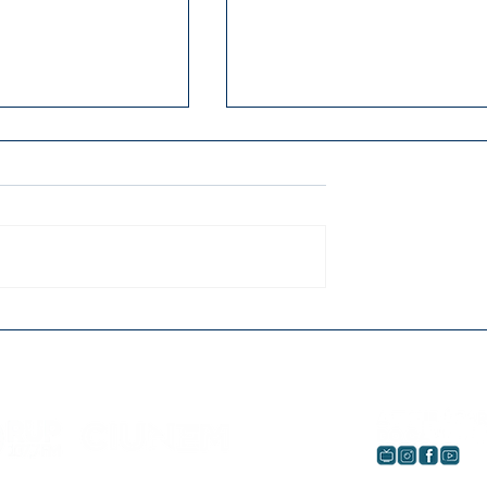
Cândido Garcia
Projeto vai entregar 50
oio em festas
óculos para alunos da
nças
rede pública de Umuar