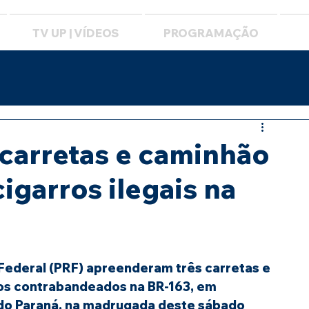
TV UP | VÍDEOS
PROGRAMAÇÃO
 carretas e caminhão
igarros ilegais na
 Federal (PRF) apreenderam três carretas e 
s contrabandeados na BR-163, em 
do Paraná, na madrugada deste sábado 