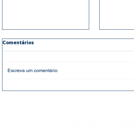
Comentários
Escreva um comentário
Fundação Cândido Garcia
Fundação 
faz entrega de cestas
mantém ap
básicas e leites para
para cria
projeto social Bebê Feliz