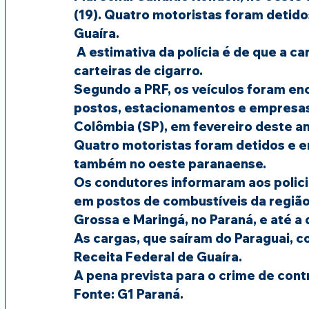
(19). Quatro motoristas foram detid
Guaíra.
 A estimativa da polícia é de que a carga dos quatro veículos some 1,5 milhão de 
carteiras de cigarro.
Segundo a PRF, os veículos foram en
postos, estacionamentos e empresas
Colômbia (SP), em fevereiro deste an
Quatro motoristas foram detidos e e
também no oeste paranaense.
Os condutores informaram aos polici
em postos de combustíveis da região 
Grossa e Maringá, no Paraná, e até a 
As cargas, que saíram do Paraguai, co
Receita Federal de Guaíra.
A pena prevista para o crime de contr
Fonte: G1 Paraná.