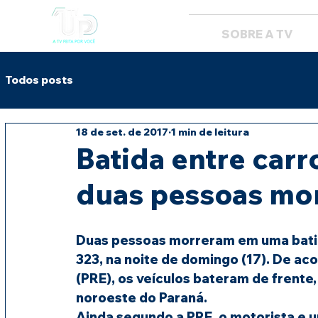
SOBRE A TV
Todos posts
18 de set. de 2017
1 min de leitura
Batida entre carr
duas pessoas mor
Duas pessoas morreram em uma batid
323, na noite de domingo (17). De aco
(PRE), os veículos bateram de frente,
noroeste do Paraná.
Ainda segundo a PRE, o motorista e u