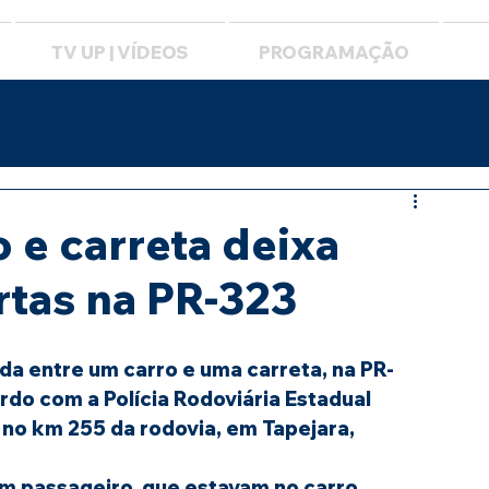
TV UP | VÍDEOS
PROGRAMAÇÃO
o e carreta deixa
tas na PR-323
a entre um carro e uma carreta, na PR-
rdo com a Polícia Rodoviária Estadual 
 no km 255 da rodovia, em Tapejara, 
m passageiro, que estavam no carro, 