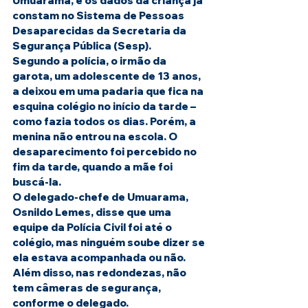
Umuarama, e os dados da criança já 
constam no Sistema de Pessoas 
Desaparecidas da Secretaria da 
Segurança Pública (Sesp).
Segundo a polícia, o irmão da 
garota, um adolescente de 13 anos, 
a deixou em uma padaria que fica na 
esquina colégio no início da tarde – 
como fazia todos os dias. Porém, a 
menina não entrou na escola. O 
desaparecimento foi percebido no 
fim da tarde, quando a mãe foi 
buscá-la.
O delegado-chefe de Umuarama, 
Osnildo Lemes, disse que uma 
equipe da Polícia Civil foi até o 
colégio, mas ninguém soube dizer se 
ela estava acompanhada ou não. 
Além disso, nas redondezas, não 
tem câmeras de segurança, 
conforme o delegado.