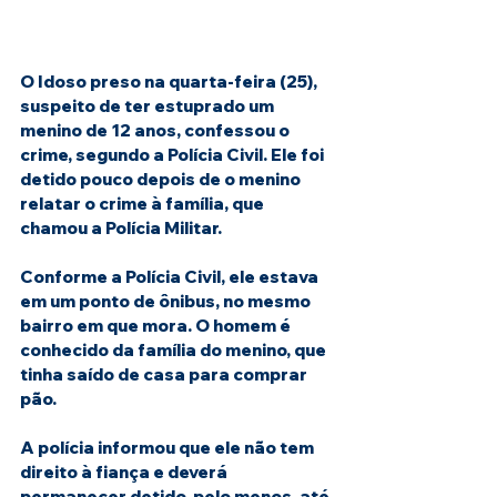
O Idoso preso na quarta-feira (25), 
suspeito de ter estuprado um 
menino de 12 anos, confessou o 
crime, segundo a Polícia Civil. Ele foi 
detido pouco depois de o menino 
relatar o crime à família, que 
chamou a Polícia Militar.
Conforme a Polícia Civil, ele estava 
em um ponto de ônibus, no mesmo 
bairro em que mora. O homem é 
conhecido da família do menino, que 
tinha saído de casa para comprar 
pão.
A polícia informou que ele não tem 
direito à fiança e deverá 
permanecer detido, pelo menos, até 