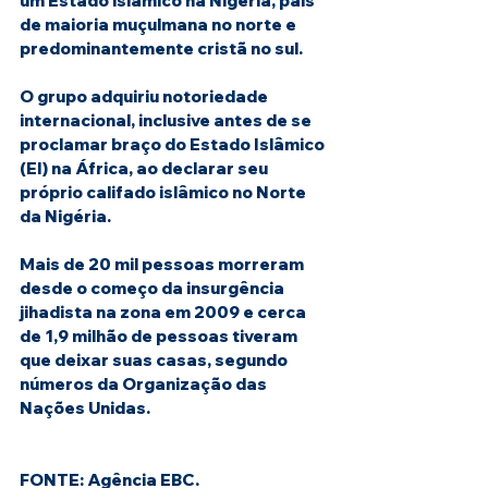
um Estado islâmico na Nigéria, país 
de maioria muçulmana no norte e 
predominantemente cristã no sul.
O grupo adquiriu notoriedade 
internacional, inclusive antes de se 
proclamar braço do Estado Islâmico 
(EI) na África, ao declarar seu 
próprio califado islâmico no Norte 
da Nigéria.
Mais de 20 mil pessoas morreram 
desde o começo da insurgência 
jihadista na zona em 2009 e cerca 
de 1,9 milhão de pessoas tiveram 
que deixar suas casas, segundo 
números da Organização das 
Nações Unidas.
FONTE: Agência EBC. 