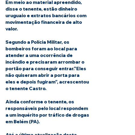
Em meio ao material apreendido, 
disse o tenente, estão dinheiro 
uruguaio e extratos bancários com 
movimentação financeira de alto 
valor. 
Segundo a Polícia Militar, os 
bombeiros foram ao local para 
atender a uma ocorrência de 
incêndio e precisaram arrombar o 
portão para conseguir entrar.“Eles 
não quiseram abrir a porta para 
eles e depois fugiram”, acrescentou 
o tenente Castro.
Ainda conforme o tenente, os 
responsáveis pelo local respondem 
a um inquérito por tráfico de drogas 
em Belém (PA).
Até a última atualização desta 