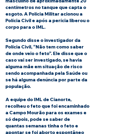
masculino de aproximadamente 20 
centímetros no tanque que capta o 
esgoto. A Polícia Militar acionou a 
Polícia Civil e após a perícia liberou o 
corpo para o IML.
Segundo disse o investigador da 
Polícia Civil, “Não tem como saber 
de onde veio o feto”. Ele disse que o 
caso vai ser investigado, se havia 
alguma mãe em situação de risco 
sendo acompanhada pela Saúde ou 
se há alguma denúncia por parte da 
população.
A equipe do IML de Cianorte, 
recolheu o feto que foi encaminhado 
a Campo Mourão para os exames e 
só depois, pode se saber de 
quantas semanas tinha o feto e 
apontar se foi aborto espontâneo 