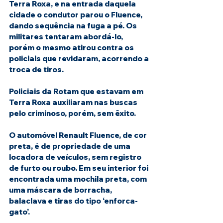
Terra Roxa, e na entrada daquela 
cidade o condutor parou o Fluence, 
dando sequência na fuga a pé. Os 
militares tentaram abordá-lo, 
porém o mesmo atirou contra os 
policiais que revidaram, acorrendo a 
troca de tiros.
Policiais da Rotam que estavam em 
Terra Roxa auxiliaram nas buscas 
pelo criminoso, porém, sem êxito.
O automóvel Renault Fluence, de cor 
preta, é de propriedade de uma 
locadora de veículos, sem registro 
de furto ou roubo. Em seu interior foi 
encontrada uma mochila preta, com 
uma máscara de borracha, 
balaclava e tiras do tipo ‘enforca-
gato’.