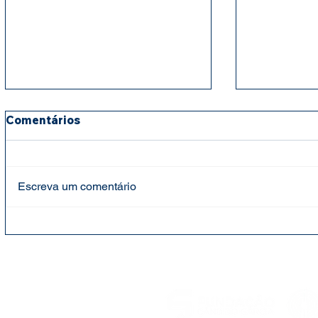
Comentários
Escreva um comentário
Fundação Cândido Garcia
Fundação 
faz entrega de cestas
mantém ap
básicas e leites para
para cria
projeto social Bebê Feliz