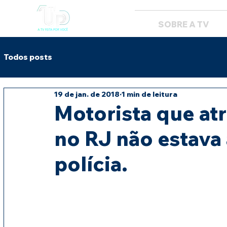
SOBRE A TV
Todos posts
19 de jan. de 2018
1 min de leitura
Motorista que at
no RJ não estava 
polícia.