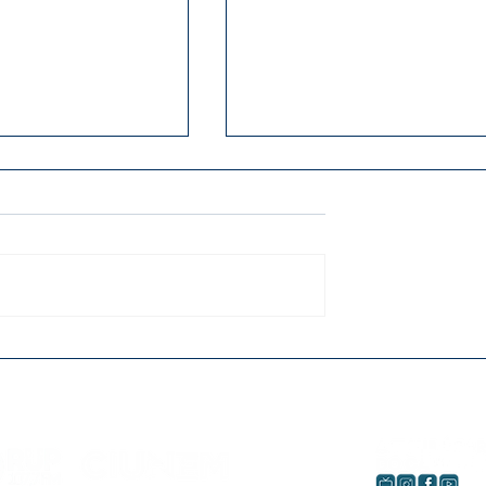
Cândido Garcia
Projeto vai entregar 50
oio em festas
óculos para alunos da
nças
rede pública de Umuar