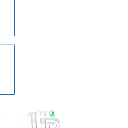
0
ama