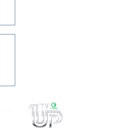
0
ama