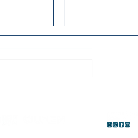
Cândido Garcia
Projeto vai entregar 50
oio em festas
óculos para alunos da
nças
rede pública de Umuar