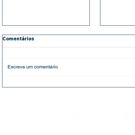
Comentários
Escreva um comentário
Fundação Cândido Garcia
Fundação 
faz entrega de cestas
mantém ap
básicas e leites para
para cria
projeto social Bebê Feliz