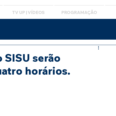
TV UP | VÍDEOS
PROGRAMAÇÃO
o SISU serão
atro horários.