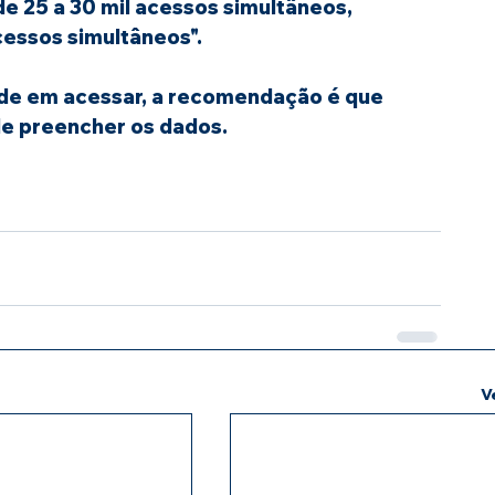
de 25 a 30 mil acessos simultâneos, 
cessos simultâneos". 
ade em acessar, a recomendação é que 
 de preencher os dados.
V