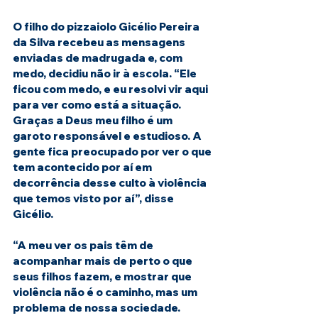
O filho do pizzaiolo Gicélio Pereira 
da Silva recebeu as mensagens 
enviadas de madrugada e, com 
medo, decidiu não ir à escola. “Ele 
ficou com medo, e eu resolvi vir aqui 
para ver como está a situação. 
Graças a Deus meu filho é um 
garoto responsável e estudioso. A 
gente fica preocupado por ver o que 
tem acontecido por aí em 
decorrência desse culto à violência 
que temos visto por aí”, disse 
Gicélio.
“A meu ver os pais têm de 
acompanhar mais de perto o que 
seus filhos fazem, e mostrar que 
violência não é o caminho, mas um 
problema de nossa sociedade. 