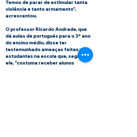
Temos de parar de estimular tanta 
violência e tanto armamento”, 
acrescentou.
O professor Ricardo Andrade, que 
dá aulas de português para o 3° ano 
do ensino médio, disse ter 
testemunhado ameaças feitas por 
estudantes na escola que, segundo 
ele, “costuma receber alunos 
problemáticos vindos de outras 
escolas da rede pública”.
“Já vi inclusive alunos ameaçando 
professores por meio de gestos 
que simulavam armas”, disse o 
professor.Ele disse que muitos 
conflitos foram registrados na 
escola no ano passado, durante o 
período eleitoral.