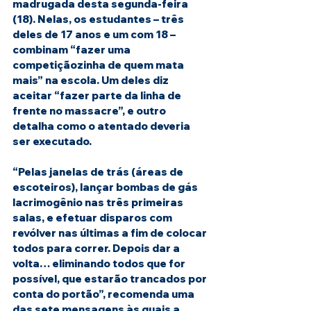
madrugada desta segunda-feira 
(18). Nelas, os estudantes – três 
deles de 17 anos e um com 18 – 
combinam “fazer uma 
competiçãozinha de quem mata 
mais” na escola. Um deles diz 
aceitar “fazer parte da linha de 
frente no massacre”, e outro 
detalha como o atentado deveria 
ser executado.
“Pelas janelas de trás (áreas de 
escoteiros), lançar bombas de gás 
lacrimogênio nas três primeiras 
salas, e efetuar disparos com 
revólver nas últimas a fim de colocar 
todos para correr. Depois dar a 
volta… eliminando todos que for 
possível, que estarão trancados por 
conta do portão”, recomenda uma 
das sete mensagens às quais a 