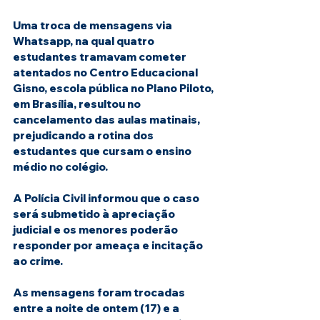
Uma troca de mensagens via 
Whatsapp, na qual quatro 
estudantes tramavam cometer 
atentados no Centro Educacional 
Gisno, escola pública no Plano Piloto, 
em Brasília, resultou no 
cancelamento das aulas matinais, 
prejudicando a rotina dos 
estudantes que cursam o ensino 
médio no colégio.
A Polícia Civil informou que o caso 
será submetido à apreciação 
judicial e os menores poderão 
responder por ameaça e incitação 
ao crime.
As mensagens foram trocadas 
entre a noite de ontem (17) e a 