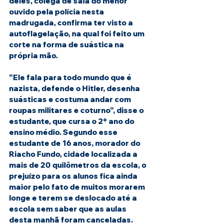
deles, colega de sala do menor 
ouvido pela polícia nesta 
madrugada, confirma ter visto a 
autoflagelação, na qual foi feito um 
corte na forma de suástica na 
própria mão.
“Ele fala para todo mundo que é 
nazista, defende o Hitler, desenha 
suásticas e costuma andar com 
roupas militares e coturno”, disse o 
estudante, que cursa o 2° ano do 
ensino médio. Segundo esse 
estudante de 16 anos, morador do 
Riacho Fundo, cidade localizada a 
mais de 20 quilômetros da escola, o 
prejuízo para os alunos fica ainda 
maior pelo fato de muitos morarem 
longe e terem se deslocado até a 
escola sem saber que as aulas 
desta manhã foram canceladas.