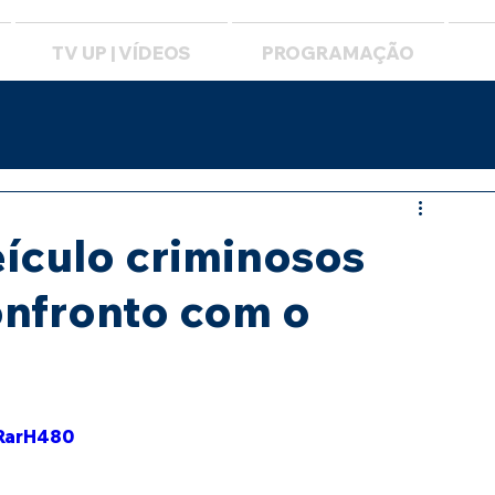
TV UP | VÍDEOS
PROGRAMAÇÃO
ículo criminosos
onfronto com o
TRarH480