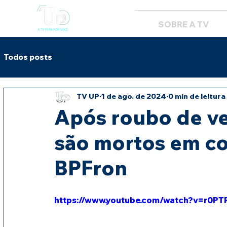
SOBRE A TV
Todos posts
TV UP
1 de ago. de 2024
0 min de leitura
Após roubo de ve
são mortos em c
BPFron
https://www.youtube.com/watch?v=r0P