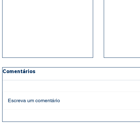
Comentários
Escreva um comentário
Fundação Cândido Garcia
Fundação 
faz entrega de cestas
mantém ap
básicas e leites para
para cria