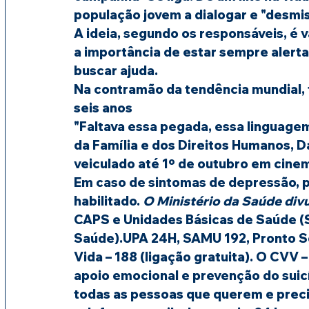
população jovem a dialogar e "desmisti
A ideia, segundo os responsáveis, é v
a importância de estar sempre alerta
buscar ajuda.
Na contramão da tendência mundial, t
seis anos
"Faltava essa pegada, essa linguagem 
da Família e dos Direitos Humanos, 
veiculado até 1º de outubro em cinem
Em caso de sintomas de depressão, pr
habilitado. 
O Ministério da Saúde div
CAPS e Unidades Básicas de Saúde (S
Saúde).UPA 24H, SAMU 192, Pronto So
Vida – 188 (ligação gratuita). O CVV 
apoio emocional e prevenção do suicí
todas as pessoas que querem e precisa