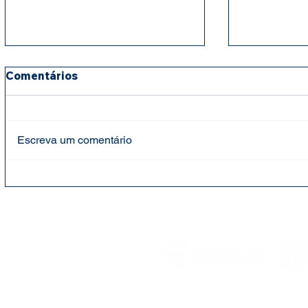
Comentários
Escreva um comentário
Fundação Cândido Garcia
Fundação 
faz entrega de cestas
mantém ap
básicas e leites para
para cria
projeto social Bebê Feliz