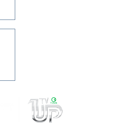
0
ama