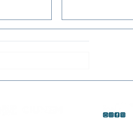
Cândido Garcia
Projeto vai entregar 50
oio em festas
óculos para alunos da
nças
rede pública de Umuar