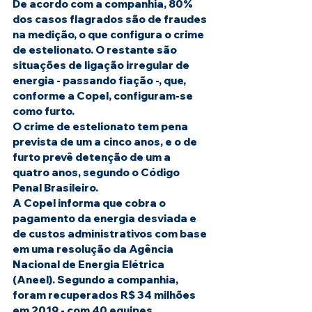
De acordo com a companhia, 80% 
dos casos flagrados são de fraudes 
na medição, o que configura o crime 
de estelionato. O restante são 
situações de ligação irregular de 
energia - passando fiação -, que, 
conforme a Copel, configuram-se 
como furto.
O crime de estelionato tem pena 
prevista de um a cinco anos, e o de 
furto prevê detenção de um a 
quatro anos, segundo o Código 
Penal Brasileiro.
A Copel informa que cobra o 
pagamento da energia desviada e 
de custos administrativos com base 
em uma resolução da Agência 
Nacional de Energia Elétrica 
(Aneel). Segundo a companhia, 
foram recuperados R$ 34 milhões 
em 2019 - com 40 equipes 