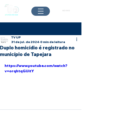
AO VIVO
Post
TV UP
31 de jul. de 2024
0 min de leitura
Duplo homicídio é registrado no
município de Tapejara
https://www.youtube.com/watch?
v=orqhtqGUitY