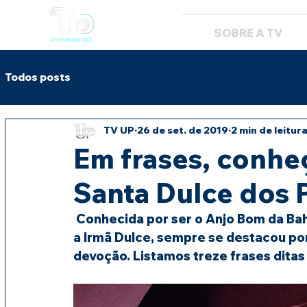
SOBRE A TV
Todos posts
TV UP
26 de set. de 2019
2 min de leitur
Em frases, conheç
Santa Dulce dos 
 Conhecida por ser o Anjo Bom da Bahia, Maria Rita de Souza Brito Lopes Pontes, 
a 
Irmã Dulce
, sempre se destacou por
devoção. Listamos treze frases ditas 