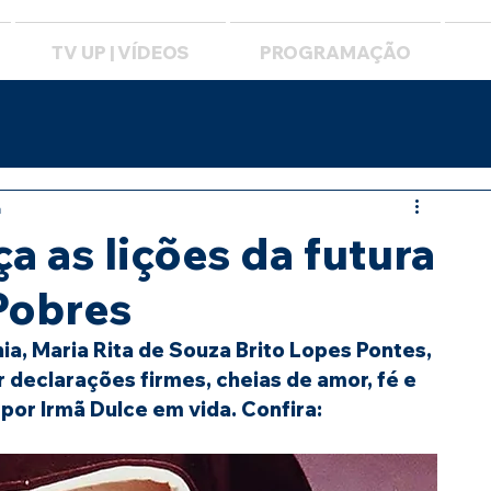
TV UP | VÍDEOS
PROGRAMAÇÃO
a
a as lições da futura
Pobres
 declarações firmes, cheias de amor, fé e 
por Irmã Dulce em vida. Confira: 