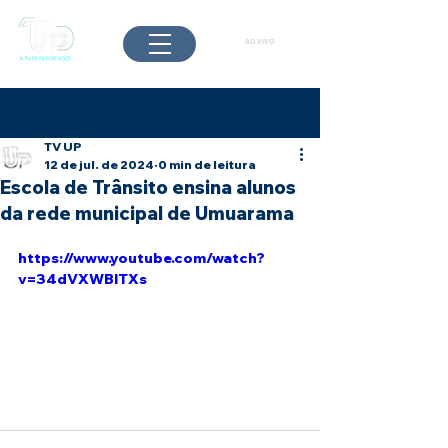
AO VIVO
Post
TV UP
12 de jul. de 2024
0 min de leitura
Escola de Trânsito ensina alunos
da rede municipal de Umuarama
https://www.youtube.com/watch?
v=34dVXWBlTXs