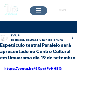
AO VIVO
Post
TV UP
18 de set. de 2024
0 min de leitura
Espetáculo teatral Paralelo será
apresentado no Centro Cultural
em Umuarama dia 19 de setembro
https://youtu.be/8XpctFvHHSQ