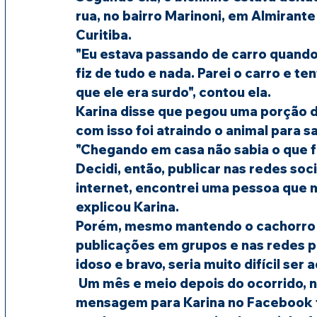
rua, no bairro Marinoni, em Almirant
Curitiba.
"Eu estava passando de carro quando v
fiz de tudo e nada. Parei o carro e te
que ele era surdo", contou ela.
Karina disse que pegou uma porção de
com isso foi atraindo o animal para sa
"Chegando em casa não sabia o que f
Decidi, então, publicar nas redes soc
internet, encontrei uma pessoa que me
explicou Karina.
Porém, mesmo mantendo o cachorro n
publicações em grupos e nas redes par
idoso e bravo, seria muito difícil ser 
 Um mês e meio depois do ocorrido, na semana passada, um homem enviou uma 
mensagem para Karina no Facebook fa