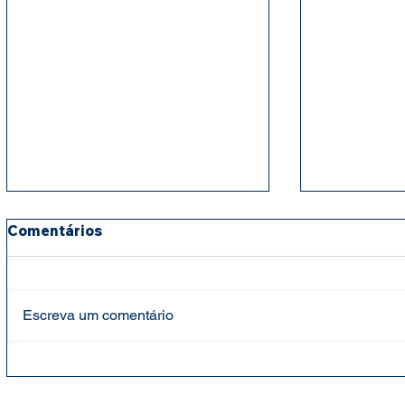
Comentários
Escreva um comentário
Fundação Cândido Garcia
Fundação 
faz entrega de cestas
mantém ap