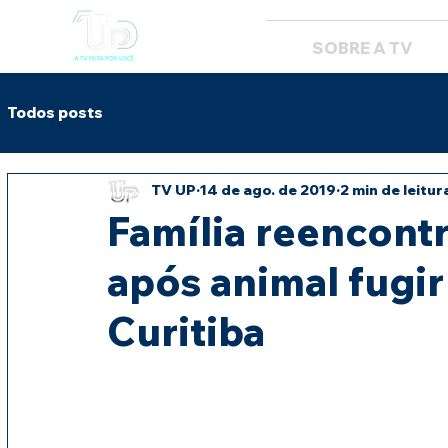
SOBRE A TV
Todos posts
TV UP
14 de ago. de 2019
2 min de leitur
Família reencont
após animal fugir
Curitiba