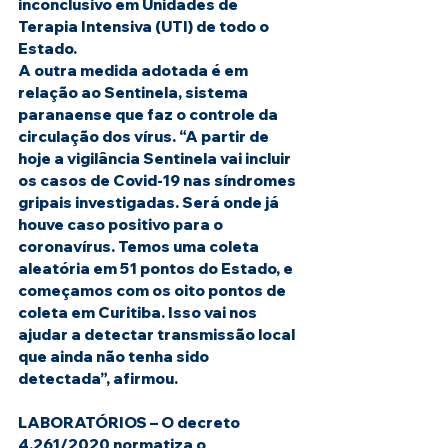
inconclusivo em Unidades de 
Terapia Intensiva (UTI) de todo o 
Estado.
A outra medida adotada é em 
relação ao Sentinela, sistema 
paranaense que faz o controle da 
circulação dos vírus. “A partir de 
hoje a vigilância Sentinela vai incluir 
os casos de Covid-19 nas síndromes 
gripais investigadas. Será onde já 
houve caso positivo para o 
coronavírus. Temos uma coleta 
aleatória em 51 pontos do Estado, e 
começamos com os oito pontos de 
coleta em Curitiba. Isso vai nos 
ajudar a detectar transmissão local 
que ainda não tenha sido 
detectada”, afirmou.
LABORATÓRIOS – 
O decreto 
4.261/2020 normatiza o 