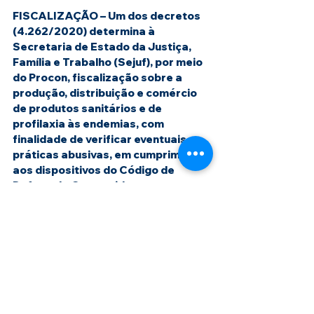
FISCALIZAÇÃO – 
Um dos decretos 
(4.262/2020) determina à 
Secretaria de Estado da Justiça, 
Família e Trabalho (Sejuf), por meio 
do Procon, fiscalização sobre a 
produção, distribuição e comércio 
de produtos sanitários e de 
profilaxia às endemias, com 
finalidade de verificar eventuais 
práticas abusivas, em cumprimento 
aos dispositivos do Código de 
Defesa do Consumidor.
Diante de qualquer irregularidade, o 
Procon poderá instaurar 
procedimento investigatório para 
responsabilizar o estabelecimento, 
com possibilidade de impor medidas 
administrativas restritivas de 
registro perante a Junta Comercial. 