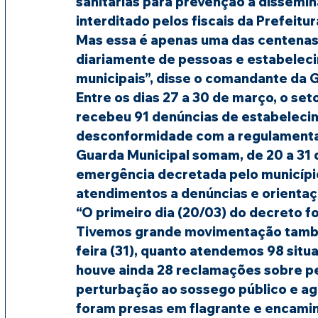
sanitárias para prevenção à dissemina
interditado pelos fiscais da Prefeitur
Mas essa é apenas uma das centenas
diariamente de pessoas e estabelec
municipais”, disse o comandante da G
Entre os dias 27 a 30 de março, o set
recebeu 91 denúncias de estabeleci
desconformidade com a regulamentaçã
Guarda Municipal somam, de 20 a 31 d
emergência decretada pelo município 
atendimentos a denúncias e orienta
“O primeiro dia (20/03) do decreto f
Tivemos grande movimentação também
feira (31), quanto atendemos 98 situa
houve ainda 28 reclamações sobre pe
perturbação ao sossego público e a
foram presas em flagrante e encaminh