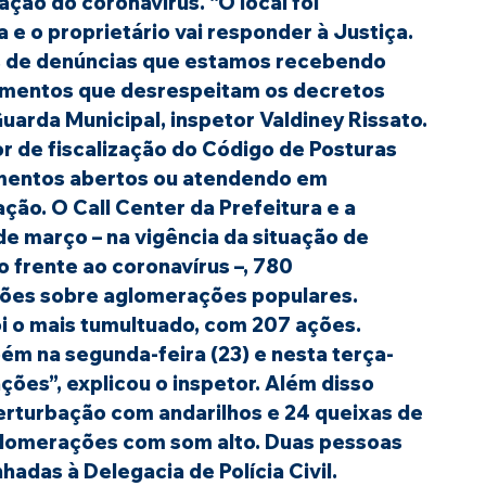
ção do coronavírus. “O local foi 
a e o proprietário vai responder à Justiça. 
 de denúncias que estamos recebendo 
imentos que desrespeitam os decretos 
uarda Municipal, inspetor Valdiney Rissato.
or de fiscalização do Código de Posturas 
mentos abertos ou atendendo em 
o. O Call Center da Prefeitura e a 
e março – na vigência da situação de 
frente ao coronavírus –, 780 
ções sobre aglomerações populares.
oi o mais tumultuado, com 207 ações. 
 na segunda-feira (23) e nesta terça-
ções”, explicou o inspetor. Além disso 
rturbação com andarilhos e 24 queixas de 
glomerações com som alto. Duas pessoas 
adas à Delegacia de Polícia Civil.