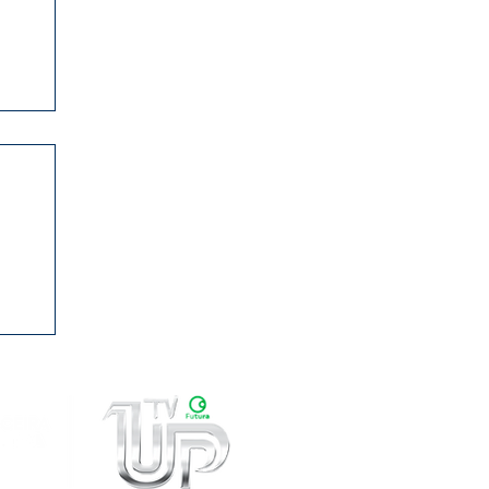
0
ama