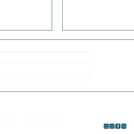
Cândido Garcia
Projeto vai entregar 50
oio em festas
óculos para alunos da
nças
rede pública de Umuar