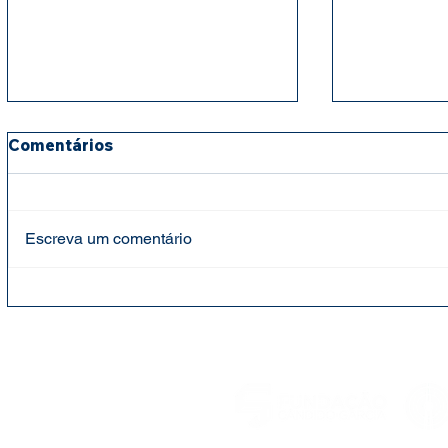
Comentários
Escreva um comentário
Fundação Cândido Garcia
Fundação 
faz entrega de cestas
mantém ap
básicas e leites para
para cria
projeto social Bebê Feliz