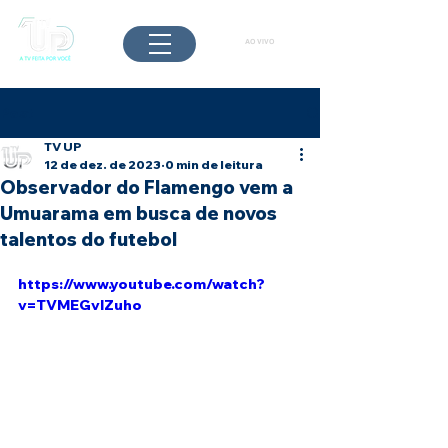
AO VIVO
Post
TV UP
12 de dez. de 2023
0 min de leitura
Observador do Flamengo vem a
Umuarama em busca de novos
talentos do futebol
https://www.youtube.com/watch?
v=TVMEGvlZuho