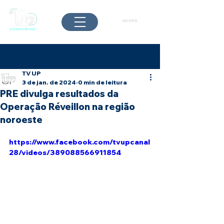
AO VIVO
Post
TV UP
3 de jan. de 2024
0 min de leitura
PRE divulga resultados da
Operação Réveillon na região
noroeste
https://www.facebook.com/tvupcanal
28/videos/389088566911854