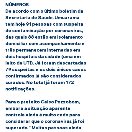
NÚMEROS
De acordo com o último boletim da 
Secretaria de Saúde, Umuarama 
tem hoje 91 pessoas com suspeita 
de contaminação por coronavírus, 
das quais 88 estão em isolamento 
domiciliar com acompanhamento e 
três permanecem internadas em 
dois hospitais da cidade (uma em 
leito de UTI). Já foram descartadas 
79 suspeitas e os dois únicos casos 
confirmados já são considerados 
curados. No total já foram 172 
notificações.
Para o prefeito Celso Pozzobom, 
embora a situação aparente 
controle ainda é muito cedo para 
considerar que o coronavírus já foi 
superado. “Muitas pessoas ainda 