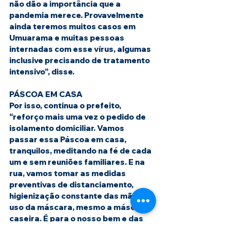
não dão a importância que a 
pandemia merece. Provavelmente 
ainda teremos muitos casos em 
Umuarama e muitas pessoas 
internadas com esse vírus, algumas 
inclusive precisando de tratamento 
intensivo”, disse.
PÁSCOA EM CASA
Por isso, continua o prefeito, 
“reforço mais uma vez o pedido de 
isolamento domiciliar. Vamos 
passar essa Páscoa em casa, 
tranquilos, meditando na fé de cada 
um e sem reuniões familiares. E na 
rua, vamos tomar as medidas 
preventivas de distanciamento, 
higienização constante das mãos e 
uso da máscara, mesmo a máscara 
caseira. É para o nosso bem e das 
pessoas que amamos, 