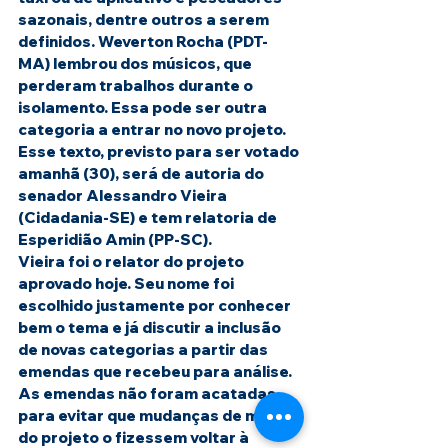
sazonais, dentre outros a serem 
definidos. Weverton Rocha (PDT-
MA) lembrou dos músicos, que 
perderam trabalhos durante o 
isolamento. Essa pode ser outra 
categoria a entrar no novo projeto. 
Esse texto, previsto para ser votado 
amanhã (30), será de autoria do 
senador Alessandro Vieira 
(Cidadania-SE) e tem relatoria de 
Esperidião Amin (PP-SC).
Vieira foi o relator do projeto 
aprovado hoje. Seu nome foi 
escolhido justamente por conhecer 
bem o tema e já discutir a inclusão 
de novas categorias a partir das 
emendas que recebeu para análise. 
As emendas não foram acatadas 
para evitar que mudanças de mérito 
do projeto o fizessem voltar à 