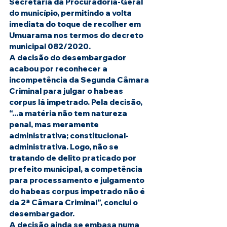
Secretaria da Procuradoria-Geral 
do município, permitindo a volta 
imediata do toque de recolher em 
Umuarama nos termos do decreto 
municipal 082/2020. 
A decisão do desembargador 
acabou por reconhecer a 
incompetência da Segunda Câmara 
Criminal para julgar o habeas 
corpus lá impetrado. Pela decisão, 
“...a matéria não tem natureza 
penal, mas meramente 
administrativa; constitucional-
administrativa. Logo, não se 
tratando de delito praticado por 
prefeito municipal, a competência 
para processamento e julgamento 
do habeas corpus impetrado não é 
da 2ª Câmara Criminal”, conclui o 
desembargador.
A decisão ainda se embasa numa 