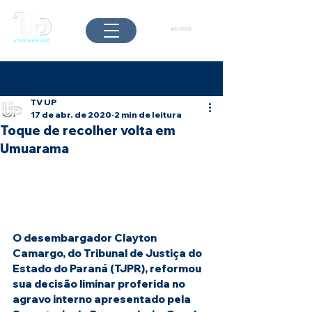
AO VIVO
Post
TV UP
17 de abr. de 2020
2 min de leitura
Toque de recolher volta em
Umuarama
O desembargador Clayton 
Camargo, do Tribunal de Justiça do 
Estado do Paraná (TJPR), reformou 
sua decisão liminar proferida no 
agravo interno apresentado pela 