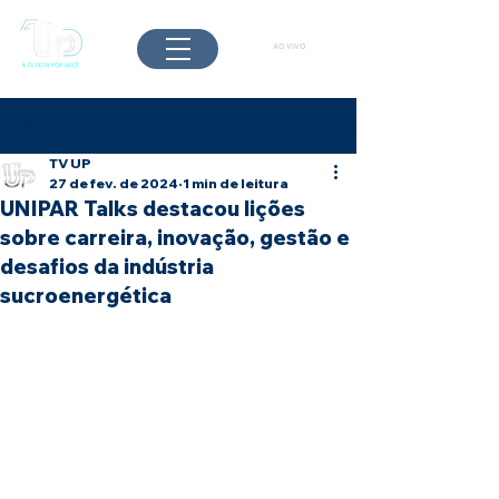
AO VIVO
Post
TV UP
27 de fev. de 2024
1 min de leitura
UNIPAR Talks destacou lições
sobre carreira, inovação, gestão e
desafios da indústria
sucroenergética