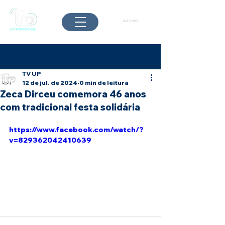
AO VIVO
Post
TV UP
12 de jul. de 2024
0 min de leitura
Zeca Dirceu comemora 46 anos
com tradicional festa solidária
https://www.facebook.com/watch/?
v=829362042410639